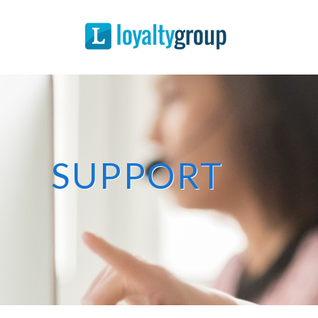
Spaarsystemen
Spaarprogramma
Over Ons
Support
Contact
SUPPORT
Demo