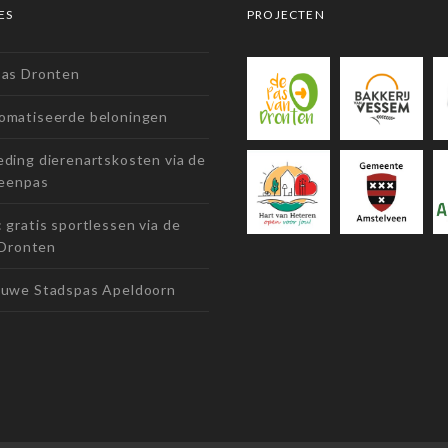
ES
PROJECTEN
pas Dronten
omatiseerde beloningen
ding dierenartskosten via de
eenpas
 gratis sportlessen via de
 Dronten
euwe Stadspas Apeldoorn