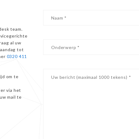
desk team.
vicegerichte
raag al uw
maandag tot
mer
0320 411
ijd om te
er via het
 uw mail te